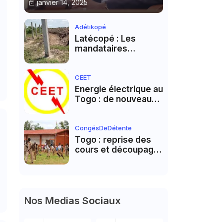
janvier 14, 2025
Adétikopé
Latécopé : Les
mandataires
rétablissent les faits
CEET
Energie électrique au
Togo : de nouveaux
tarifs en vigueur à la
CEET
CongésDeDétente
Togo : reprise des
cours et découpage
du reste de l’année
scolaire
Nos Medias Sociaux