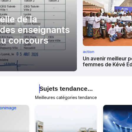
elle de la
 des enseignants
au concours
action
Un avenir meilleur p
femmes de Kévé Ed
à l’AFSL
Sujets tendance...
Sujets tendance...
Sujets tendance...
Meilleures catégories tendance