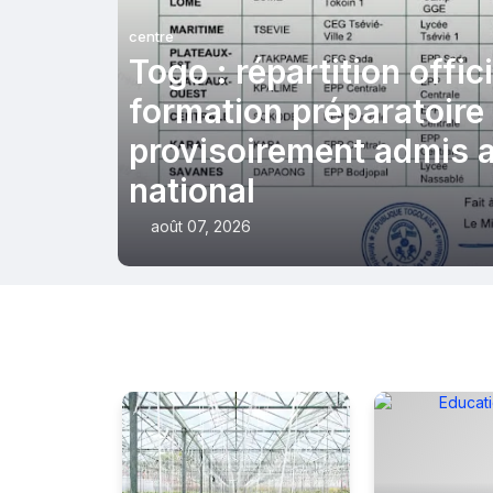
centre
Togo : répartition offici
formation préparatoire
provisoirement admis 
national
août 07, 2026