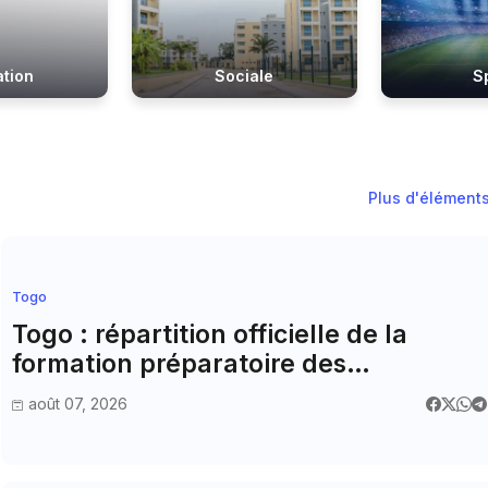
tion
Sociale
S
Plus d'élément
Togo
Togo : répartition officielle de la
formation préparatoire des
enseignants provisoirement admis au
août 07, 2026
concours national