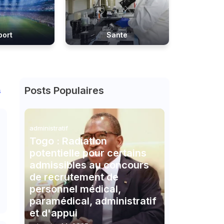
port
Sante
Posts Populaires
s
administratif
Togo : Radiation
potentielle pour certains
admissibles au concours
de recrutement de
personnel médical,
paramédical, administratif
et d'appui