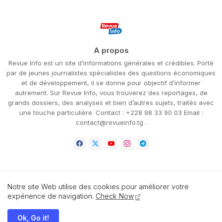
A propos
Revue Info est un site d’informations générales et crédibles. Porté
par de jeunes journalistes spécialistes des questions économiques
et de développement, il se donne pour objectif d’informer
autrement. Sur Revue Info, vous trouverez des reportages, de
grands dossiers, des analyses et bien d’autres sujets, traités avec
une touche particulière. Contact : +228 98 33 90 03 Email :
contact@revueinfo.tg .
Notre site Web utilise des cookies pour améliorer votre
Accueil
A propos
Contact
expérience de navigation.
Check Now
Politique de confidentialités
Ok, Go it!
Tous droits réservés Copyright ©