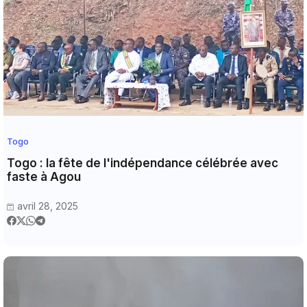
Togo
Togo : la fête de l'indépendance célébrée avec
faste à Agou
avril 28, 2025