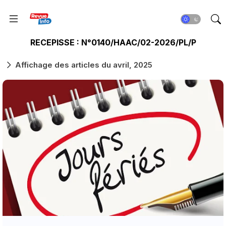
RECEPISSE : N°0140/HAAC/02-2026/PL/P
Affichage des articles du avril, 2025