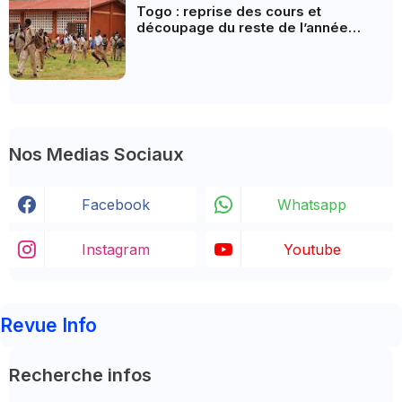
Togo : reprise des cours et
découpage du reste de l’année
scolaire
Nos Medias Sociaux
Facebook
Whatsapp
Instagram
Youtube
Revue Info
Recherche infos