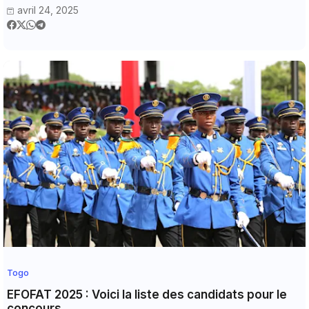
avril 24, 2025
Togo
EFOFAT 2025 : Voici la liste des candidats pour le
concours