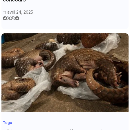
avril 24, 2025
Togo