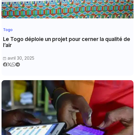
Togo
Le Togo déploie un projet pour cerner la qualité de
l’air
avril 30, 2025