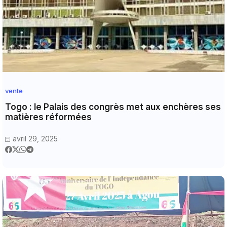
vente
Togo : le Palais des congrès met aux enchères ses
matières réformées
avril 29, 2025