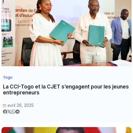
Togo
La CCI-Togo et la CJET s’engagent pour les jeunes
entrepreneurs
avril 26, 2025