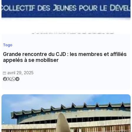
Togo
Grande rencontre du CJD : les membres et affiliés
appelés à se mobiliser
avril 29, 2025