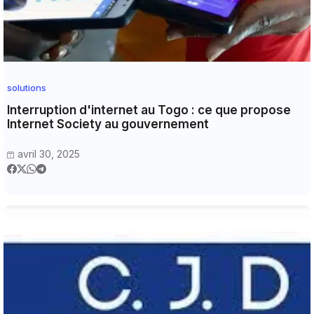
solutions
Interruption d'internet au Togo : ce que propose
Internet Society au gouvernement
avril 30, 2025