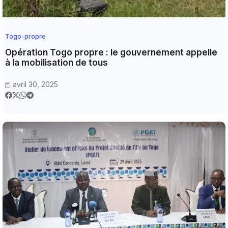
Togo-propre
Opération Togo propre : le gouvernement appelle
à la mobilisation de tous
avril 30, 2025