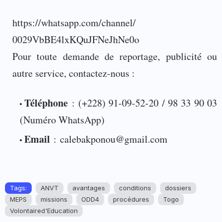
https://whatsapp.com/channel/
0029VbBE4lxKQuJFNeJhNe0o
Pour toute demande de reportage, publicité ou
autre service, contactez-nous :
Téléphone
: (+228) 91-09-52-20 / 98 33 90 03
(Numéro WhatsApp)
Email
:
calebakponou@gmail.com
Tags:
ANVT
avantages
conditions
dossiers
MEPS
missions
ODD4
procédures
Togo
Volontaired'Education