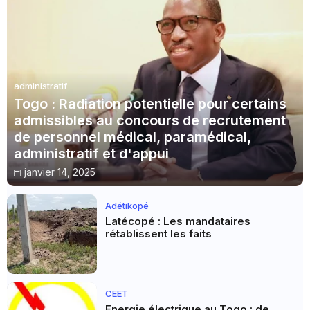
administratif
Togo : Radiation potentielle pour certains
admissibles au concours de recrutement
de personnel médical, paramédical,
administratif et d'appui
janvier 14, 2025
Adétikopé
Latécopé : Les mandataires
rétablissent les faits
CEET
Energie électrique au Togo : de